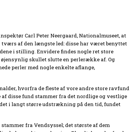
inspektør Carl Peter Neergaard, Nationalmuseet, at
å tværs af den længste led: disse har været benyttet
ene i stilling. Envidere findes nogle ret store
øjensynlig skullet slutte en perlerække af. Og
de perler med nogle enkelte aflange,
lder, hvorfra de fleste af vore andre store ravfund
te af disse fund stammer fra det nordlige og vestlige
 det i langt større udstrækning på den tid, fundet
es stammer fra Vendsyssel; det største af dem