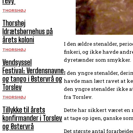
revy
THORSHØJ
Thorshøj
Idrætsbørnehus på
årets koloni
I den ældre stenalder, peri
THORSHØJ
fiskeri, og ikke havde and
dyretænder som smykker.
Vendsyssel
Festival: Verdensnavne
I den yngre stenalder, deri
og tango i Østervrå og
havde man lært ravet at ke
Torslev
den yngre stenalder ikke at
fra Torslev.
THORSHØJ
Tillykke til årets
Dette har sikkert været en 
konfirmander i Torslev
at tage op igen, ganske som
og Østervrå
Det største antal forarbejd