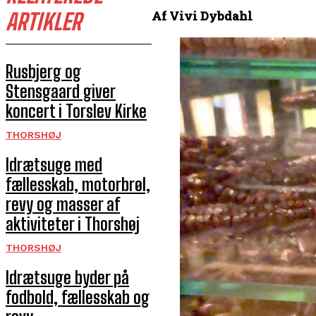
Af Vivi Dybdahl
ARTIKLER
Rusbjerg og
Stensgaard giver
koncert i Torslev Kirke
THORSHØJ
Idrætsuge med
fællesskab, motorbrøl,
revy og masser af
aktiviteter i Thorshøj
THORSHØJ
Idrætsuge byder på
fodbold, fællesskab og