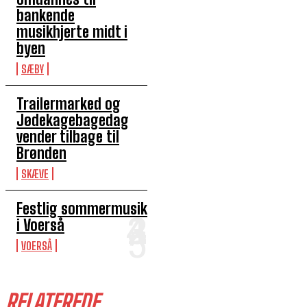
bankende
musikhjerte midt i
byen
SÆBY
Trailermarked og
Jødekagebagedag
vender tilbage til
Brønden
SKÆVE
Festlig sommermusik
i Voerså
VOERSÅ
RELATEREDE