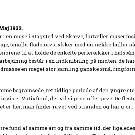
Maj 1932.
r i en mose i Stagsted ved Skæve, fortæller museums
lange, smalle, flade ravstykker med en række huller p
no­re­ne til at holde de enkelte perlerækker i halsbånd
arbejdning består i en indknibning på midten, de har 
dmasse en meget stor samling ganske små, ringforme
e begrænsede, ret tidlige periode af den yngre stena
igvis et Votivfund, det vil sige en offergave. De fles
et er her, man finder ravet ved stranden og har gjort
tørre fund af samme art og fra samme tid, der ligeled