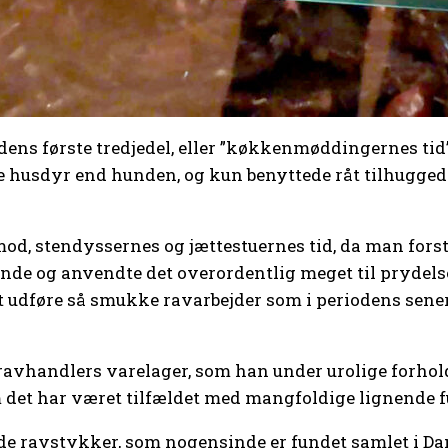
odens første tredjedel, eller ”køkkenmøddingernes tid
re husdyr end hunden, og kun benyttede råt tilhugged
mod, stendyssernes og jættestuernes tid, da man forsto
nde og anvendte det overordentlig meget til prydels
 udføre så smukke ravarbejder som i periodens senere
ravhandlers varelager, som han under urolige forhold 
 det har været tilfældet med mangfoldige lignende fun
ede ravstykker, som nogensinde er fundet samlet i Dan