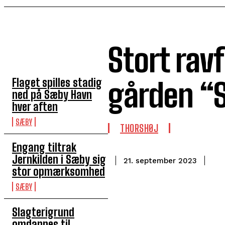
Stort rav
TOP 5 I DENNE UGE
Flaget spilles stadig
gården “S
ned på Sæby Havn
hver aften
SÆBY
THORSHØJ
Engang tiltrak
Jernkilden i Sæby sig
21. september 2023
stor opmærksomhed
SÆBY
Slagterigrund
omdannes til