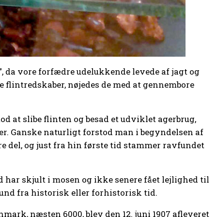
”, da vore forfædre udelukkende levede af jagt og
e flintredskaber, nøjedes de med at gennembore
d at slibe flinten og besad et udviklet agerbrug,
er. Ganske naturligt forstod man i begyndelsen af
 del, og just fra hin første tid stammer ravfundet
har skjult i mosen og ikke senere fået lejlighed til
d fra historisk eller forhistorisk tid.
mark, næsten 6000, blev den 12. juni 1907 afleveret