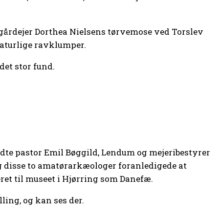
i gårdejer Dorthea Nielsens tørvemose ved Torslev
naturlige ravklumper.
det stor fund.
dte pastor Emil Bøggild, Lendum og mejeribestyrer
g disse to amatørarkæologer foranledigede at
eret til museet i Hjørring som Danefæ.
ling, og kan ses der.