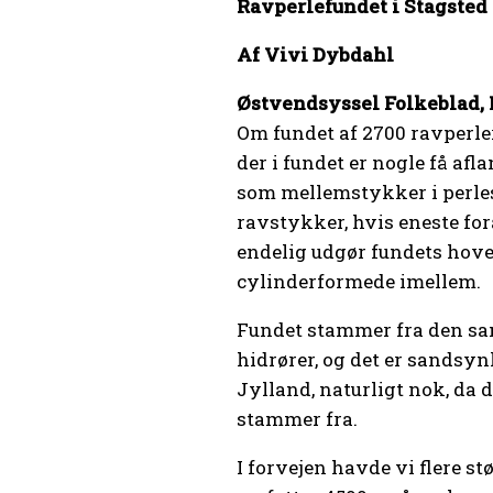
Ravperlefundet i Stagsted
Af Vivi Dybdahl
Østvendsyssel Folkeblad, 
Om fundet af 2700 ravperle
der i fundet er nogle få af
som mellemstykker i per­le­s
ravstykker, hvis eneste for
endelig udgør fundets hove
cylinderformede imellem.
Fundet stammer fra den samm
hidrører, og det er sandsynl
Jylland, naturligt nok, da d
stammer fra.
I forvejen havde vi flere s