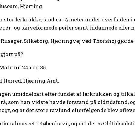
Museum, Hjørring.
n stor lerkrukke, stod ca. ½ meter under overfladen 
e rør- og skiveformede perler samt tildannede eller 
Riisager, Silkeborg, Hjørringvej ved Thorshøj gjorde 
gjort på?
Matr. nr. 24a og 35.
 Herred, Hjørring Amt.
en umiddelbart efter fundet af lerkrukken og tilkal
vrå, som han vidste havde forstand på oldtidsfund, o
søgt, og at det store ravfund efterfølgende blev aflev
ationalmuseet i København, og er i deres Oldtidsudstil