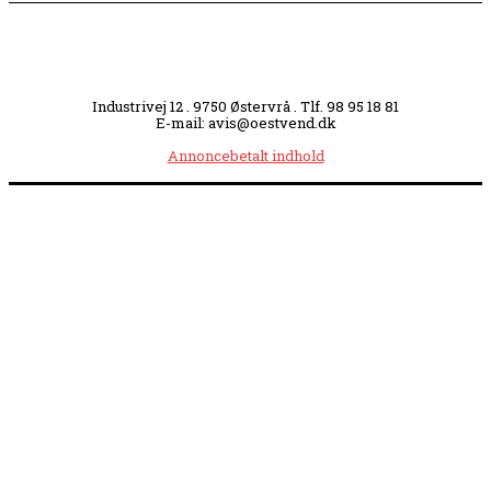
Industrivej 12 . 9750 Østervrå . Tlf. 98 95 18 81
E-mail: avis@oestvend.dk
Annoncebetalt indhold
Åbningstider:
Mandag kl. 8.00-14.00
|
Tirsdag kl. 8.00-15.30
|
Onsdag kl. 8.00-12.00
|
Torsdag kl. 8.00-15.30
|
Fredag kl. 8.00-14.00