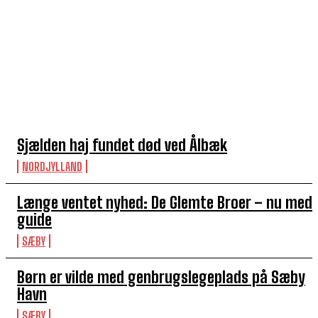
TOP 5 I DENNE UGE
Sjælden haj fundet død ved Ålbæk
NORDJYLLAND
Længe ventet nyhed: De Glemte Broer – nu med
guide
SÆBY
Børn er vilde med genbrugslegeplads på Sæby
Havn
SÆBY