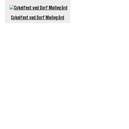
Cykelfest ved Dorf Møllegård
POPULÆRE ARTIKLER
Længe ventet nyhed: De Glemte Broer – nu med guide
Børn er vilde med genbrugslegeplads på Sæby Havn
Flaget spilles stadig ned på Sæby Havn hver aften
Engang tiltrak Jernkilden i Sæby sig stor
opmærksomhed