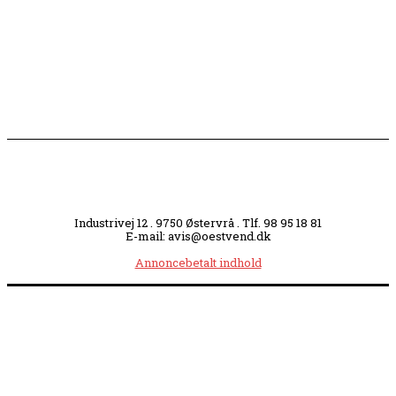
Slagterigrund omdannes til bankende musikhjerte
midt i byen
Industrivej 12 . 9750 Østervrå . Tlf. 98 95 18 81
E-mail: avis@oestvend.dk
Annoncebetalt indhold
Åbningstider:
Mandag kl. 8.00-14.00
|
Tirsdag kl. 8.00-15.30
|
Onsdag kl. 8.00-12.00
|
Torsdag kl. 8.00-15.30
|
Fredag kl. 8.00-14.00