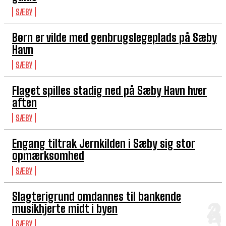
SÆBY
Børn er vilde med genbrugslegeplads på Sæby
Havn
SÆBY
Flaget spilles stadig ned på Sæby Havn hver
aften
SÆBY
Engang tiltrak Jernkilden i Sæby sig stor
opmærksomhed
SÆBY
Slagterigrund omdannes til bankende
musikhjerte midt i byen
SÆBY