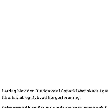
Lørdag blev den 3. udgave af Søparkløbet skudt i g
Idrætsklub og Dybvad Borgerforening.
Deltagerne fik en flot tur rundt om søen, mens publ