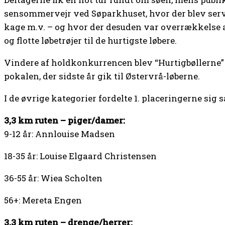
sensommervejr ved Søparkhuset, hvor der blev serve
kage m.v. – og hvor der desuden var overrækkelse 
og flotte løbetrøjer til de hurtigste løbere.
Vindere af holdkonkurrencen blev “Hurtigbøllerne
pokalen, der sidste år gik til Østervrå-løberne.
I de øvrige kategorier fordelte 1. placeringerne sig s
3,3 km ruten – piger/damer:
9-12 år: Annlouise Madsen
18-35 år: Louise Elgaard Christensen
36-55 år: Wiea Scholten
56+: Mereta Engen
3,3 km ruten – drenge/herrer: