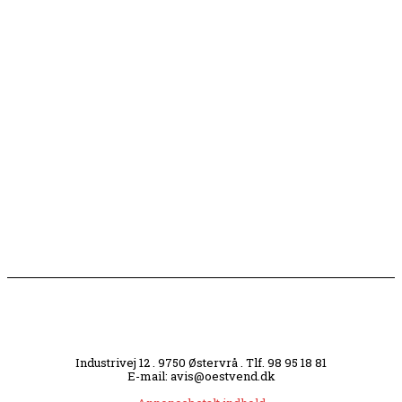
Flaget spilles stadig ned på Sæby Havn hver aften
Engang tiltrak Jernkilden i Sæby sig stor
opmærksomhed
Slagterigrund omdannes til bankende musikhjerte
midt i byen
Industrivej 12 . 9750 Østervrå . Tlf. 98 95 18 81
E-mail: avis@oestvend.dk