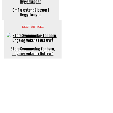
Små gæster på besøg i
Hyggekrogen
NEXT ARTICLE
Store Svømmedag for børn,
unge og voksne i Østervrå
POPULÆRE ARTIKLER
Længe ventet nyhed: De Glemte Broer – nu med guide
Børn er vilde med genbrugslegeplads på Sæby Havn