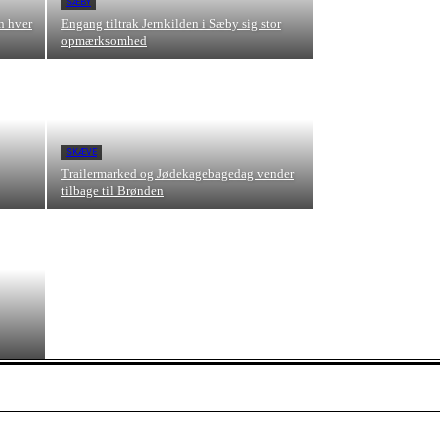
SÆBY
n hver
Engang tiltrak Jernkilden i Sæby sig stor
opmærksomhed
SKÆVE
Trailermarked og Jødekagebagedag vender
tilbage til Brønden