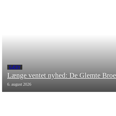
SÆBY
Længe ventet nyhed: De Glemte Broe
6. august 2026