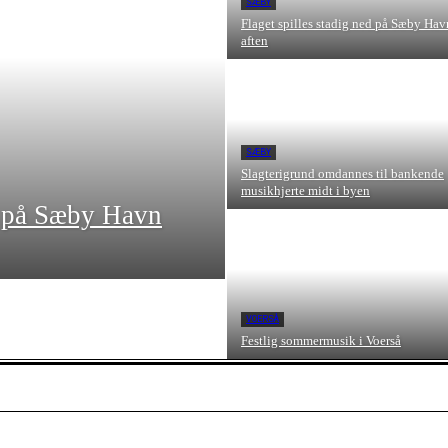
SÆBY
Flaget spilles stadig ned på Sæby Hav
aften
SÆBY
Slagterigrund omdannes til bankende
musikhjerte midt i byen
s på Sæby Havn
VOERSÅ
Festlig sommermusik i Voerså