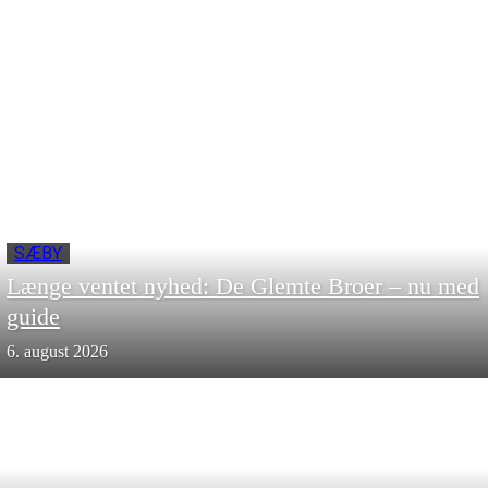
SÆBY
Længe ventet nyhed: De Glemte Broer – nu med
guide
6. august 2026