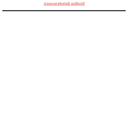
Annoncebetalt indhold
Åbningstider:
Mandag kl. 8.00-14.00
|
Tirsdag kl. 8.00-15.30
|
Onsdag kl. 8.00-12.00
|
Torsdag kl. 8.00-15.30
|
Fredag kl. 8.00-14.00