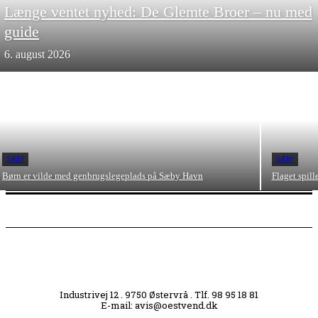
Længe ventet nyhed: De Glemte Broer – nu med
guide
6. august 2026
SÆBY
SÆBY
Børn er vilde med genbrugslegeplads på Sæby Havn
Flaget spil
Industrivej 12 . 9750 Østervrå . Tlf. 98 95 18 81
E-mail: avis@oestvend.dk