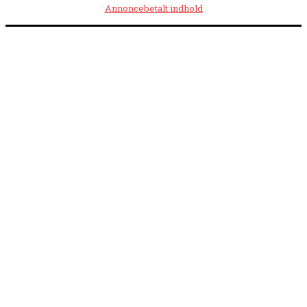
Annoncebetalt indhold
Åbningstider:
Mandag kl. 8.00-14.00
|
Tirsdag kl. 8.00-15.30
|
Onsdag kl. 8.00-12.00
|
Torsdag kl. 8.00-15.30
|
Fredag kl. 8.00-14.00