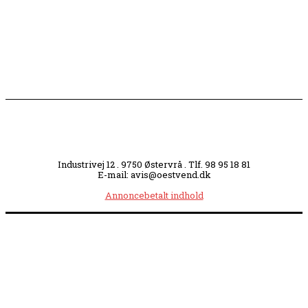
midt i byen
Industrivej 12 . 9750 Østervrå . Tlf. 98 95 18 81
E-mail: avis@oestvend.dk
Annoncebetalt indhold
Åbningstider:
Mandag kl. 8.00-14.00
|
Tirsdag kl. 8.00-15.30
|
Onsdag kl. 8.00-12.00
|
Torsdag kl. 8.00-15.30
|
Fredag kl. 8.00-14.00