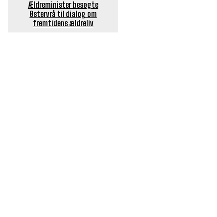
Ældreminister besøgte
Østervrå til dialog om
fremtidens ældreliv
POPULÆRE ARTIKLER
Længe ventet nyhed: De Glemte Broer – nu med guide
Børn er vilde med genbrugslegeplads på Sæby Havn
Flaget spilles stadig ned på Sæby Havn hver aften
Engang tiltrak Jernkilden i Sæby sig stor
opmærksomhed
Slagterigrund omdannes til bankende musikhjerte