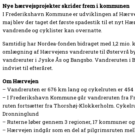
Nye hærvejsprojekter skrider frem i kommunen
I Frederikshavn Kommune er udviklingen af Hærveje
maj blev der taget det første spadestik til et nyt H
vandrende og cyklister kan overnatte.
Samtidig har Nordea-fonden bidraget med 1,2 mio. 
omlægning af Hærvejens vandrerute til Østervrå by 
vandreruter i Jyske Ås og Bangsbo. Vandreruten i B
indviet til efteråret.
Om Hærvejen
– Vandreruten er 676 km lang og cykelruten er 454
– I Frederikshavn Kommune går vandreruten fra Fr
ruten fortsætter fra Thorshøj-Klokkerholm. Cykelr
Dronninglund
– Ruterne løber gennem 3 regioner, 17 kommuner og 
– Hærvejen indgår som en del af pilgrimsruten me