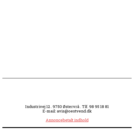
Engang tiltrak Jernkilden i Sæby sig stor
opmærksomhed
Slagterigrund omdannes til bankende musikhjerte
midt i byen
Industrivej 12 . 9750 Østervrå . Tlf. 98 95 18 81
E-mail: avis@oestvend.dk
Annoncebetalt indhold