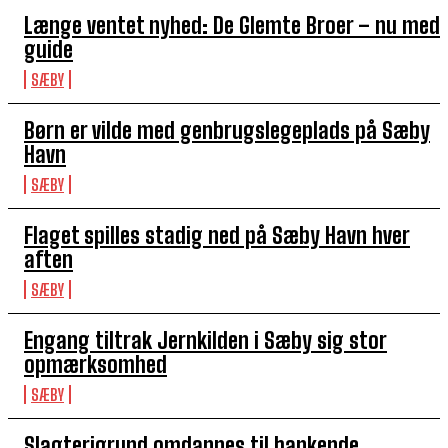
Længe ventet nyhed: De Glemte Broer – nu med
guide
SÆBY
Børn er vilde med genbrugslegeplads på Sæby
Havn
SÆBY
Flaget spilles stadig ned på Sæby Havn hver
aften
SÆBY
Engang tiltrak Jernkilden i Sæby sig stor
opmærksomhed
SÆBY
Slagterigrund omdannes til bankende