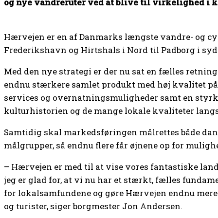
og nye vandreruter ved at blive til virkelighed 
Hærvejen er en af Danmarks længste vandre- og cyk
Frederikshavn og Hirtshals i Nord til Padborg i syd
Med den nye strategi er der nu sat en fælles retnin
endnu stærkere samlet produkt med høj kvalitet på r
services og overnatningsmuligheder samt en styrke
kulturhistorien og de mange lokale kvaliteter lang
Samtidig skal markedsføringen målrettes både dan
målgrupper, så endnu flere får øjnene op for mulig
– Hærvejen er med til at vise vores fantastiske lan
jeg er glad for, at vi nu har et stærkt, fælles fund
for lokalsamfundene og gøre Hærvejen endnu mere 
og turister, siger borgmester Jon Andersen.