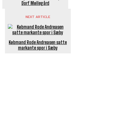
Dorf Møllegård
NEXT ARTICLE
Købmand Rode Andreasen satte
markante spor i Sæby
POPULÆRE ARTIKLER
Længe ventet nyhed: De Glemte Broer – nu med guide
Børn er vilde med genbrugslegeplads på Sæby Havn
Flaget spilles stadig ned på Sæby Havn hver aften