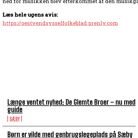
ned for musikken blev efterkommet af den musikgl
Læs hele ugens avis:
https://oestvendsysselfolkeblad.prenly.com
TOP 5 I DENNE UGE
Længe ventet nyhed: De Glemte Broer – nu med
guide
SÆBY
Børn er vilde med genbrugslegeplads på Sæby