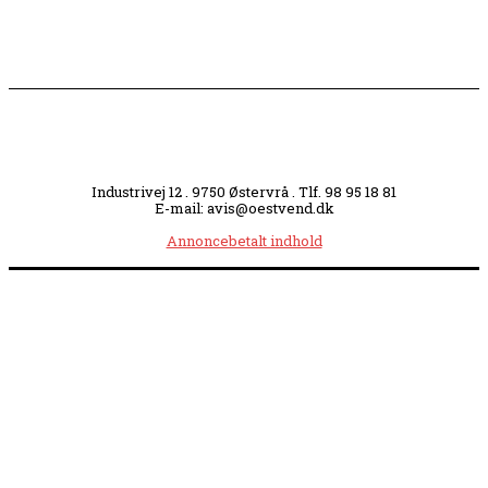
Industrivej 12 . 9750 Østervrå . Tlf. 98 95 18 81
E-mail: avis@oestvend.dk
Annoncebetalt indhold
Åbningstider:
Mandag kl. 8.00-14.00
|
Tirsdag kl. 8.00-15.30
|
Onsdag kl. 8.00-12.00
|
Torsdag kl. 8.00-15.30
|
Fredag kl. 8.00-14.00