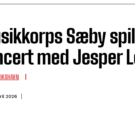
ikkorps Sæby spil
ncert med Jesper 
RIKSHAVN
ril 2026