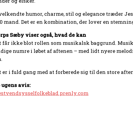
nder og elsker.
velkendte humor, charme, stil og elegance træder Jes
40 mand. Det er en kombination, der lover en stemnin
ps Sæby viser også, hvad de kan
 får ikke blot rollen som musikalsk baggrund. Musikko
ige numre i løbet af aftenen – med lidt nyere melodier
.
 er i fuld gang med at forberede sig til den store afte
 ugens avis:
oestvendsysselfolkeblad.prenly.com