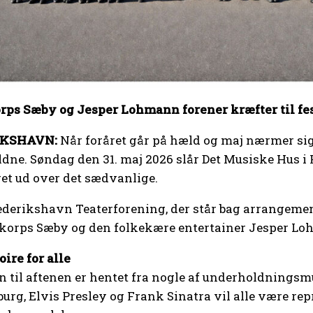
ps Sæby og Jesper Lohmann forener kræfter til fes
IKSHAVN:
Når foråret går på hæld og maj nærmer sig 
ldne. Søndag den 31. maj 2026 slår Det Musiske Hus i 
get ud over det sædvanlige.
rederikshavn Teaterforening, der står bag arrangemen
korps Sæby og den folkekære entertainer Jesper Lo
oire for alle
 til aftenen er hentet fra nogle af underholdningsm
urg, Elvis Presley og Frank Sinatra vil alle være re