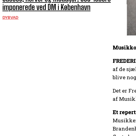
imponerede ved DM i København
DYBVAD
Musikkor
FREDER
af de sjæ
blive no
Det er F
af Musik
Et repert
Musikken
Brandenb