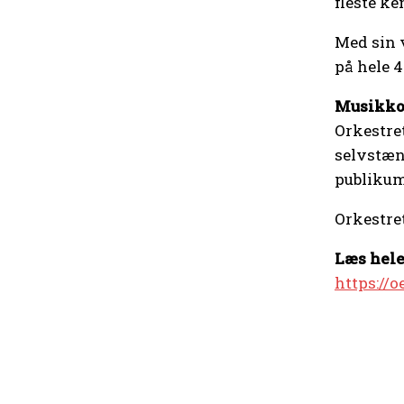
fleste ke
Med sin 
på hele 
Musikkor
Orkestret
selvstænd
publikum
Orkestret
Læs hele
https://