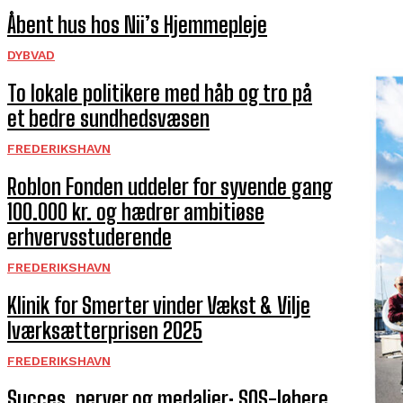
Åbent hus hos Nii’s Hjemmepleje
DYBVAD
To lokale politikere med håb og tro på
et bedre sundhedsvæsen
FREDERIKSHAVN
Roblon Fonden uddeler for syvende gang
100.000 kr. og hædrer ambitiøse
erhvervsstuderende
FREDERIKSHAVN
Klinik for Smerter vinder Vækst & Vilje
Iværksætterprisen 2025
FREDERIKSHAVN
Succes, nerver og medaljer: SOS-løbere