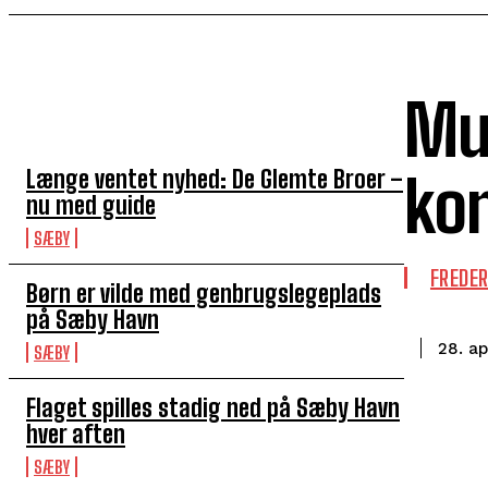
Mus
TOP 5 I DENNE UGE
Længe ventet nyhed: De Glemte Broer –
ko
nu med guide
SÆBY
FREDE
Børn er vilde med genbrugslegeplads
på Sæby Havn
28. ap
SÆBY
Flaget spilles stadig ned på Sæby Havn
hver aften
SÆBY