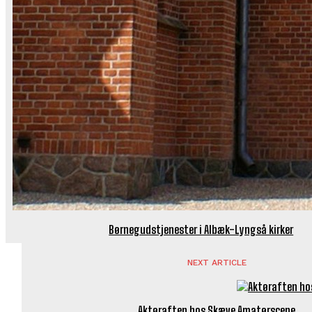
Børnegudstjenester i Albæk-Lyngså kirker
NEXT ARTICLE
Aktøraften hos Skæve Amatørscene