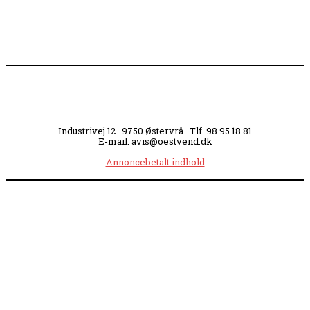
Industrivej 12 . 9750 Østervrå . Tlf. 98 95 18 81
E-mail: avis@oestvend.dk
Annoncebetalt indhold
Åbningstider:
Mandag kl. 8.00-14.00
|
Tirsdag kl. 8.00-15.30
|
Onsdag kl. 8.00-12.00
|
Torsdag kl. 8.00-15.30
|
Fredag kl. 8.00-14.00