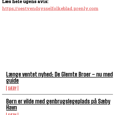
Læs hele ugens avis:
https://oestvendsysselfolkeblad.prenly.com
TOP 5 I DENNE UGE
Længe ventet nyhed: De Glemte Broer – nu med
guide
SÆBY
Børn er vilde med genbrugslegeplads på Sæby
Havn