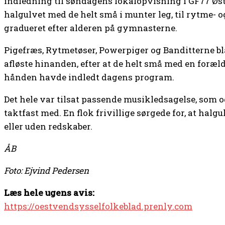
indledning til søndagens lokalopvisning i GF77 Øste
halgulvet med de helt små i munter leg, til rytme- o
gradueret efter alderen på gymnasterne.
Pigefræs, Rytmetøser, Powerpiger og Banditterne bl
afløste hinanden, efter at de helt små med en foræl
hånden havde indledt dagens program.
Det hele var tilsat passende musikledsagelse, som o
taktfast med. En flok frivillige sørgede for, at halg
eller uden redskaber.
ÅB
Foto: Ejvind Pedersen
Læs hele ugens avis:
https://oestvendsysselfolkeblad.prenly.com