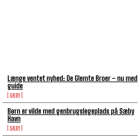
TOP 5 I DENNE UGE
Længe ventet nyhed: De Glemte Broer – nu med
guide
SÆBY
Børn er vilde med genbrugslegeplads på Sæby
Havn
SÆBY