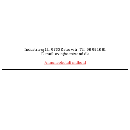
Industrivej 12 . 9750 Østervrå . Tlf. 98 95 18 81
E-mail: avis@oestvend.dk
Annoncebetalt indhold
Åbningstider:
Mandag kl. 8.00-14.00
|
Tirsdag kl. 8.00-15.30
|
Onsdag kl. 8.00-12.00
|
Torsdag kl. 8.00-15.30
|
Fredag kl. 8.00-14.00