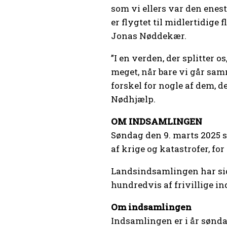
som vi ellers var den enes
er flygtet til midlertidig
Jonas Nøddekær.
”I en verden, der splitter
meget, når bare vi går sam
forskel for nogle af dem,
Nødhjælp.
OM INDSAMLINGEN
Søndag den 9. marts 2025 s
af krige og katastrofer, f
Landsindsamlingen har sid
hundredvis af frivillige i
Om indsamlingen
Indsamlingen er i år sønda