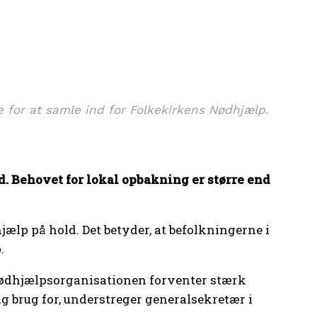
e for at samle ind for Folkekirkens Nødhjælp.
. Behovet for lokal opbakning er større end
lp på hold. Det betyder, at befolkningerne i
p.
jælps­or­ga­ni­sa­tio­nen for­venter stærk
ig brug for, understreger generalsekretær i