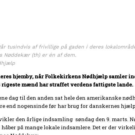
r tusindvis af frivillige på gaden i deres lokalområd
s Nøddekær (th) er én af dem.
dhjælp
deres hjemby, når Folkekirkens Nødhjælp samler ind
 rigeste mænd har straffet verdens fattigste lande.
ne dag til den anden sat hele den amerikanske nødhjæ
ere end nogensinde før har brug for danskernes hjæl
ler den årlige indsamling søndag den 9. marts. Nød­h
g håber på mange lokale indsamlere. Det er der virkel