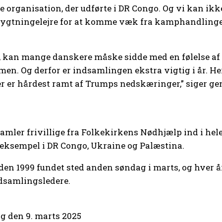
te organisation, der udførte i DR Congo. Og vi kan ik
e flygtningelejre for at komme væk fra kamphandlinger
 os, kan mange danskere måske sidde med en følelse a
men. Og derfor er indsamlingen ekstra vigtig i år. 
 der er hårdest ramt af Trumps nedskæringer,” siger
amler frivillige fra Folkekirkens Nødhjælp ind i he
or eksempel i DR Congo, Ukraine og Palæstina.
en 1999 fundet sted anden søndag i marts, og hver å
ndsamlingsledere.
g den 9. marts 2025