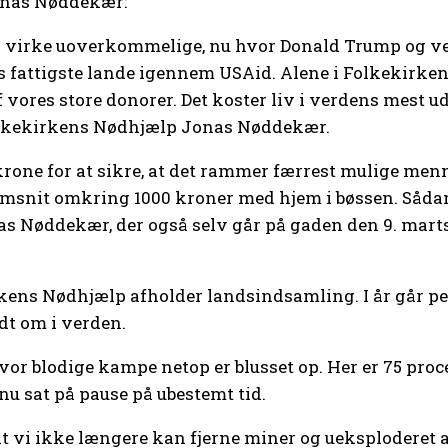
onas Nøddekær:
 virke uoverkommelige, nu hvor Donald Trump og ver
s fattigste lande igennem USAid. Alene i Folkekirken
vores store donorer. Det koster liv i verdens mest ud
Folkekirkens Nødhjælp Jonas Nøddekær.
krone for at sikre, at det rammer færrest mulige me
snit omkring 1000 kroner med hjem i bøssen. Sådan et 
s Nøddekær, der også selv går på gaden den 9. marts
irkens Nødhjælp afholder landsindsamling. I år går 
ndt om i verden.
vor blodige kampe netop er blusset op. Her er 75 pro
nu sat på pause på ubestemt tid.
, at vi ikke længere kan fjerne miner og ueksploder