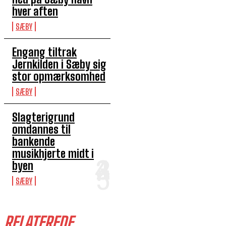
hver aften
SÆBY
Engang tiltrak
Jernkilden i Sæby sig
stor opmærksomhed
SÆBY
Slagterigrund
omdannes til
bankende
musikhjerte midt i
byen
SÆBY
RELATEREDE