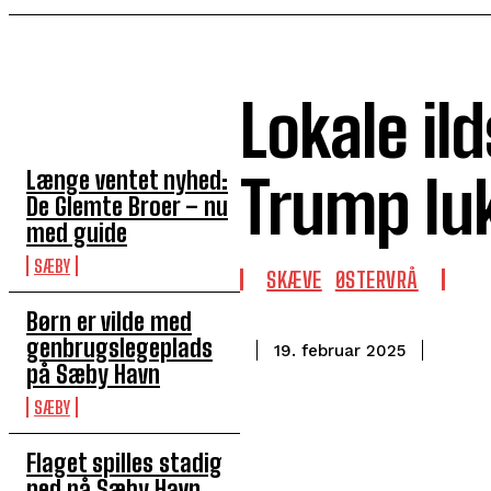
Lokale il
TOP 5 I DENNE UGE
Længe ventet nyhed:
Trump lu
De Glemte Broer – nu
med guide
SÆBY
SKÆVE
ØSTERVRÅ
Børn er vilde med
genbrugslegeplads
19. februar 2025
på Sæby Havn
SÆBY
Flaget spilles stadig
ned på Sæby Havn