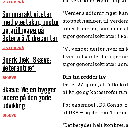
Folkekirkens Nødhjælp J
ØSTERVRÅ
”Verdens udfordringer kan
Sommeraktiviteter
stoppet hjælpen til verden
med gæstekor, bustur
amerikanerne, som er en af 
og grillhygge på
siger generalsekretær i 
Østervrå Ældrecenter
ØSTERVRÅ
”Vi vender derfor hver en 
hver indsamler får i gennem
Spark Dæk i Skæve:
siger generalsekretær Jona
Veterantræf
Din tid redder liv
SKÆVE
Det er 27. gang, at Folkek
Skæve Mejeri bygger
af krige og katastrofer ru
videre på den gode
udvikling
For eksempel i DR Congo, h
af USA – og det har Trump 
SKÆVE
”Det betyder helt konkret