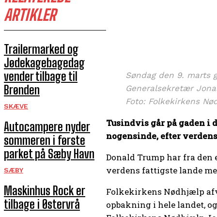
ARTIKLER
Trailermarked og
Jødekagebagedag
vender tilbage til
Søndag den 9. marts gå
Brønden
Generalsekretær Jona
Foto: Folkekirkens Nø
SKÆVE
Tusindvis går på gaden i 
Autocampere nyder
nogensinde, efter verdens
sommeren i første
parket på Sæby Havn
Donald Trump har fra den e
verdens fattigste lande m
SÆBY
Maskinhus Rock er
Folkekirkens Nødhjælp afvik
tilbage i Østervrå
opbakning i hele landet, o