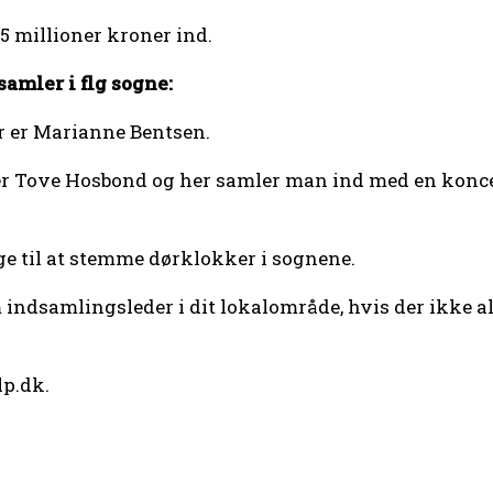
1,5 millioner kroner ind.
amler i flg sogne:
r er Marianne Bentsen.
r Tove Hosbond og her samler man ind med en konce
.
lige til at stemme dørklokker i sognene.
indsamlingsleder i dit lokalområde, hvis der ikke a
p.dk.