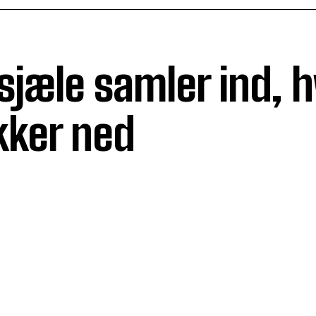
dsjæle samler ind, 
kker ned