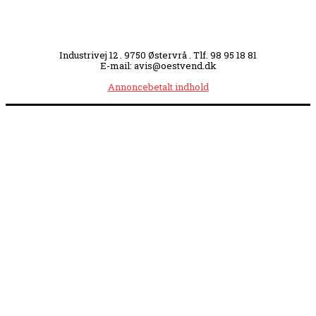
Industrivej 12 . 9750 Østervrå . Tlf. 98 95 18 81
E-mail: avis@oestvend.dk
Annoncebetalt indhold
Åbningstider:
Mandag kl. 8.00-14.00
|
Tirsdag kl. 8.00-15.30
|
Onsdag kl. 8.00-12.00
|
Torsdag kl. 8.00-15.30
|
Fredag kl. 8.00-14.00