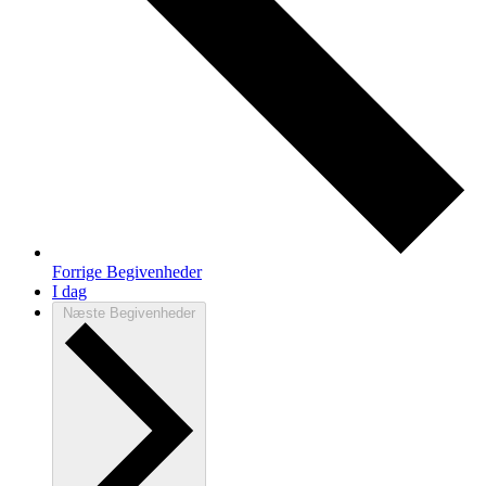
Forrige
Begivenheder
I dag
Næste
Begivenheder