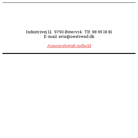
Industrivej 12 . 9750 Østervrå . Tlf. 98 95 18 81
E-mail: avis@oestvend.dk
Annoncebetalt indhold
Åbningstider:
Mandag kl. 8.00-14.00
|
Tirsdag kl. 8.00-15.30
|
Onsdag kl. 8.00-12.00
|
Torsdag kl. 8.00-15.30
|
Fredag kl. 8.00-14.00