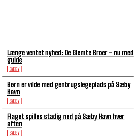
TOP 5 I DENNE UGE
Længe ventet nyhed: De Glemte Broer – nu med
guide
SÆBY
Børn er vilde med genbrugslegeplads på Sæby
Havn
SÆBY
Flaget spilles stadig ned på Sæby Havn hver
aften
SÆBY