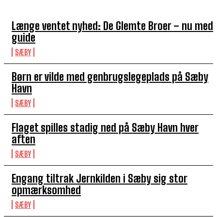
TOP 5 I DENNE UGE
Længe ventet nyhed: De Glemte Broer – nu med
guide
SÆBY
Børn er vilde med genbrugslegeplads på Sæby
Havn
SÆBY
Flaget spilles stadig ned på Sæby Havn hver
aften
SÆBY
Engang tiltrak Jernkilden i Sæby sig stor
opmærksomhed
SÆBY