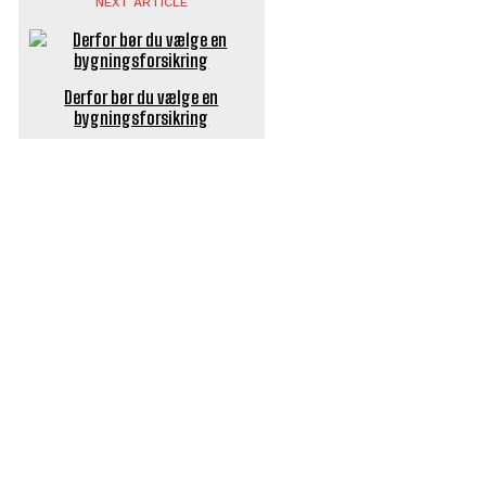
NEXT ARTICLE
Derfor bør du vælge en
bygningsforsikring
POPULÆRE ARTIKLER
Længe ventet nyhed: De Glemte Broer – nu med guide
Børn er vilde med genbrugslegeplads på Sæby Havn
Flaget spilles stadig ned på Sæby Havn hver aften
Engang tiltrak Jernkilden i Sæby sig stor