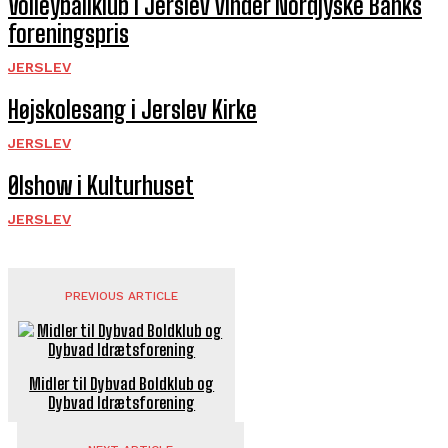
Volleyballklub i Jerslev vinder Nordjyske Banks
foreningspris
JERSLEV
Højskolesang i Jerslev Kirke
JERSLEV
Ølshow i Kulturhuset
JERSLEV
PREVIOUS ARTICLE
Midler til Dybvad Boldklub og
Dybvad Idrætsforening