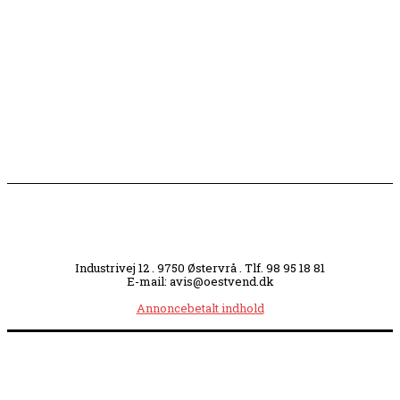
opmærksomhed
Slagterigrund omdannes til bankende musikhjerte
midt i byen
Industrivej 12 . 9750 Østervrå . Tlf. 98 95 18 81
E-mail: avis@oestvend.dk
Annoncebetalt indhold
Åbningstider:
Mandag kl. 8.00-14.00
|
Tirsdag kl. 8.00-15.30
|