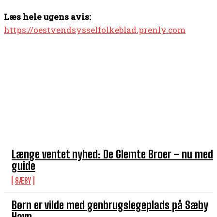
Læs hele ugens avis:
https://oestvendsysselfolkeblad.prenly.com
TOP 5 I DENNE UGE
Længe ventet nyhed: De Glemte Broer – nu med
guide
SÆBY
Børn er vilde med genbrugslegeplads på Sæby
Havn