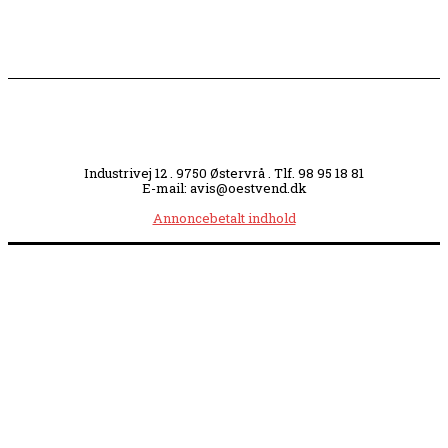
Industrivej 12 . 9750 Østervrå . Tlf. 98 95 18 81
E-mail: avis@oestvend.dk
Annoncebetalt indhold
Åbningstider:
Mandag kl. 8.00-14.00
|
Tirsdag kl. 8.00-15.30
|
Onsdag kl. 8.00-12.00
|
Torsdag kl. 8.00-15.30
|
Fredag kl. 8.00-14.00