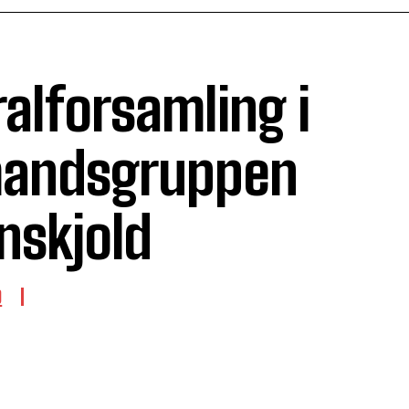
alforsamling i
andsgruppen
nskjold
D