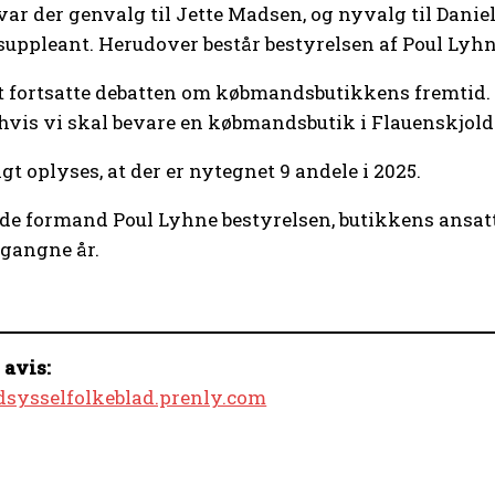
var der genvalg til Jette Madsen, og nyvalg til Daniel
suppleant. Herudover består bestyrelsen af Poul Lyhn
 fortsatte debatten om købmandsbutikkens fremtid. D
, hvis vi skal bevare en købmandsbutik i Flauenskjold
gt oplyses, at der er nytegnet 9 andele i 2025.
ede formand Poul Lyhne bestyrelsen, butikkens ansatte
rgangne år.
 avis:
ndsysselfolkeblad.prenly.com