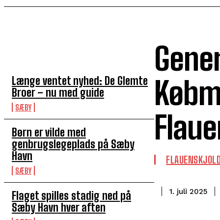
Gener
TOP 5 I DENNE UGE
Længe ventet nyhed: De Glemte
Købm
Broer – nu med guide
SÆBY
Flaue
Børn er vilde med
genbrugslegeplads på Sæby
Havn
FLAUENSKJOL
SÆBY
1. juli 2025
Flaget spilles stadig ned på
Sæby Havn hver aften