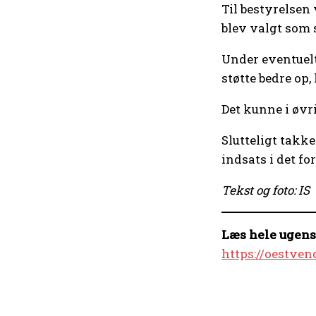
Til bestyrelsen 
blev valgt som 
Under eventuelt
støtte bedre op
Det kunne i øvri
Slutteligt takk
indsats i det fo
Tekst og foto: IS
Læs hele ugens
https://oestve