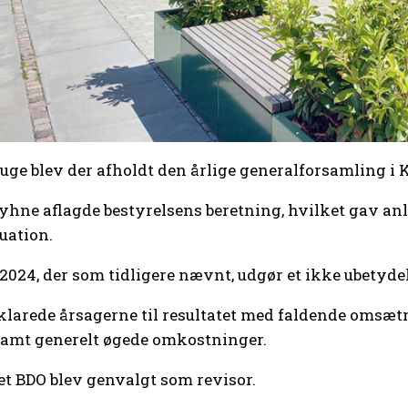
 uge blev der afholdt den årlige generalforsamling 
hne aflagde bestyrelsens beretning, hvilket gav anle
uation.
2024, der som tidligere nævnt, udgør et ikke ubetyde
klarede år­sa­ger­ne til resultatet med faldende omsæt
samt generelt øgede omkostninger.
t BDO blev genvalgt som revisor.