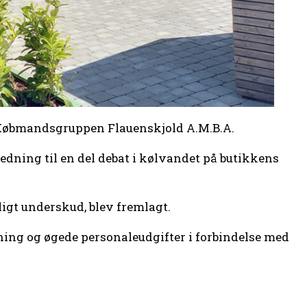
i Købmandsgruppen Flauenskjold A.M.B.A.
dning til en del debat i kølvandet på butikkens
ligt underskud, blev fremlagt.
ning og øge­de personaleudgifter i for­bindelse med