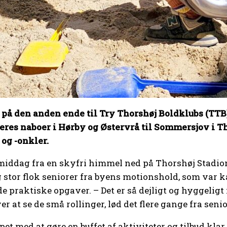
j på den anden ende til Try Thorshøj Boldklubs (TTB
deres naboer i Hørby og Østervrå til Sommersjov i Th
 og -onkler.
iddag fra en skyfri himmel ned på Thorshøj Stadion, 
g stor flok seniorer fra byens motionshold, som var ka
 praktiske opgaver. – Det er så dejligt og hyggeligt m
er at se de små rollinger, lød det flere gange fra seni
et med at gøre en buffet af aktiviteter og tilbud kla