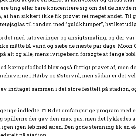
ere ting eller bare koncentrere sig om det de havde mes
at han sikkert ikke fik prøvet ret meget andet. Til 
ltetøjsglas til randen med ”guldklumper”, hvilket udl
rdet med tatoveringer og ansigtsmaling, og der var vis
kke måtte få vand og sæbe de næste par dage. Moon C
å alt og alle, mens ivrige børn forsøgte at fange bobl
d kæmpefodbold blev også flittigt prøvet af, men d
nehaverne i Hørby og Østervrå, men sådan er det vel 
 indtaget sammen i det store festtelt på stadion, og 
rrige uge indledte TTB det omfangsrige program med e
og spillerne der gav den max gas, men det lykkedes a
igen igen løb med æren. Den gode stemning fik en eks
edstelt på stadion.