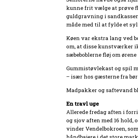
kunne frit vælge at prøve fl
guldgravning i sandkassen, 
måde med til at fylde et sy
Køen var ekstra lang ved bo
om, at disse kunstværker i
sæbeboblerne fløj om ørene p
Gummistøvlekast og spil me
– især hos gæsterne fra bør
Madpakker og saftevand blev
En travl uge
Allerede fredag aften i fo
og sjov aften med 16 hold, 
vinder Vendelbokroen, som 
håndbajere i det store mark