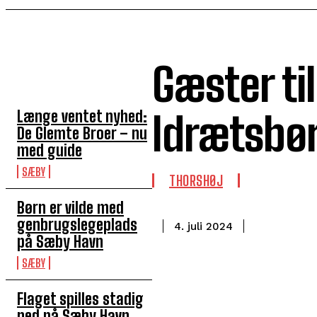
Gæster ti
TOP 5 I DENNE UGE
Længe ventet nyhed:
Idrætsbø
De Glemte Broer – nu
med guide
SÆBY
THORSHØJ
Børn er vilde med
genbrugslegeplads
4. juli 2024
på Sæby Havn
SÆBY
Flaget spilles stadig
ned på Sæby Havn