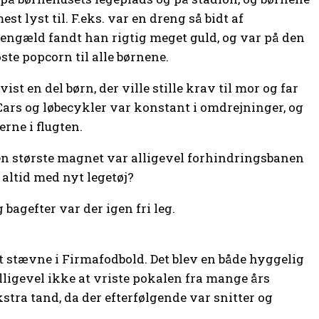
t lyst til. F.eks. var en dreng så bidt af
gengæld fandt han rigtig meget guld, og var på den
øste popcorn til alle børnene.
t en del børn, der ville stille krav til mor og far
ars og løbecykler var konstant i omdrejninger, og
erne i flugten.
en største magnet var alligevel forhindringsbanen
altid med nyt legetøj?
bagefter var der igen fri leg.
t stævne i Firmafodbold. Det blev en både hyggelig
lligevel ikke at vriste pokalen fra mange års
tra tand, da der efterfølgende var snitter og