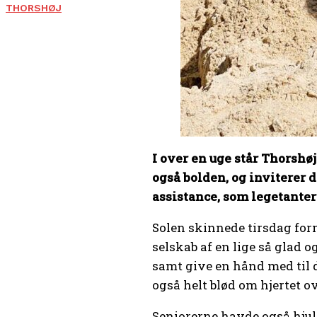
THORSHØJ
I over en uge står Thorshø
også bolden, og inviterer 
assistance, som legetanter
Solen skinnede tirsdag form
selskab af en lige så glad o
samt give en hånd med til de
også helt blød om hjertet ov
Seniorerne havde også hjulp