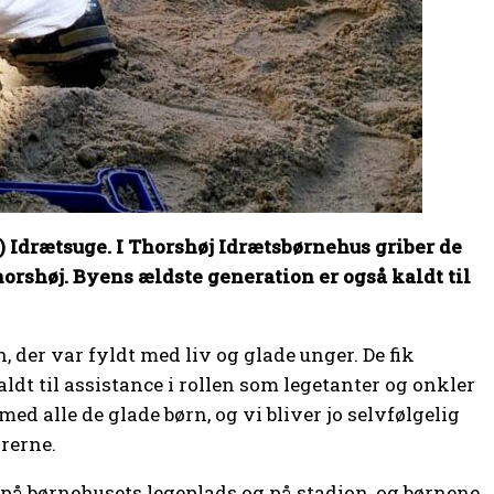
) Idrætsuge. I Thorshøj Idrætsbørnehus griber de
orshøj. Byens ældste generation er også kaldt til
der var fyldt med liv og glade unger. De fik
ldt til assistance i rollen som legetanter og onkler
ed alle de glade børn, og vi bliver jo selvfølgelig
orerne.
r på børnehusets legeplads og på stadion, og børnene