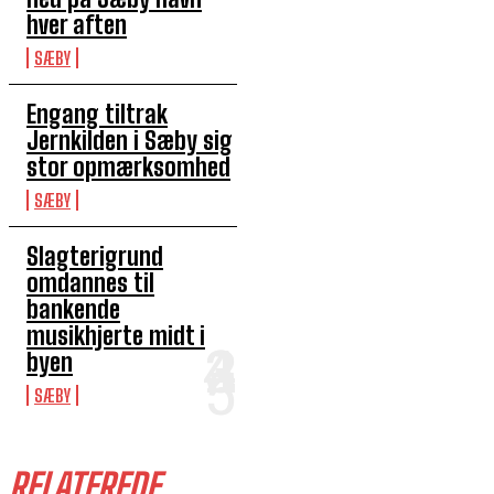
hver aften
SÆBY
Engang tiltrak
Jernkilden i Sæby sig
stor opmærksomhed
SÆBY
Slagterigrund
omdannes til
bankende
musikhjerte midt i
byen
SÆBY
RELATEREDE