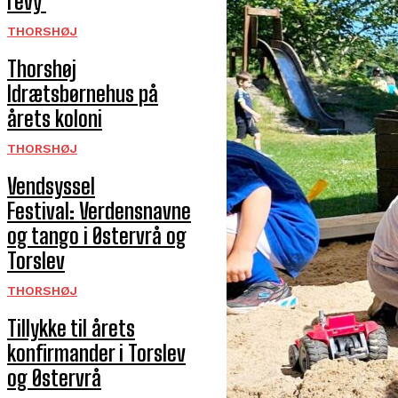
revy
THORSHØJ
Thorshøj
Idrætsbørnehus på
årets koloni
THORSHØJ
Vendsyssel
Festival: Verdensnavne
og tango i Østervrå og
Torslev
THORSHØJ
Tillykke til årets
konfirmander i Torslev
og Østervrå