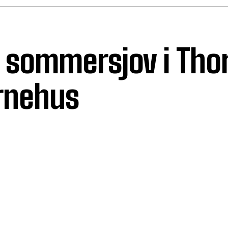
l sommersjov i Tho
rnehus