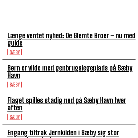
TOP 5 I DENNE UGE
Længe ventet nyhed: De Glemte Broer – nu med
guide
SÆBY
Børn er vilde med genbrugslegeplads på Sæby
Havn
SÆBY
Flaget spilles stadig ned på Sæby Havn hver
aften
SÆBY
Engang tiltrak Jernkilden i Sæby sig stor