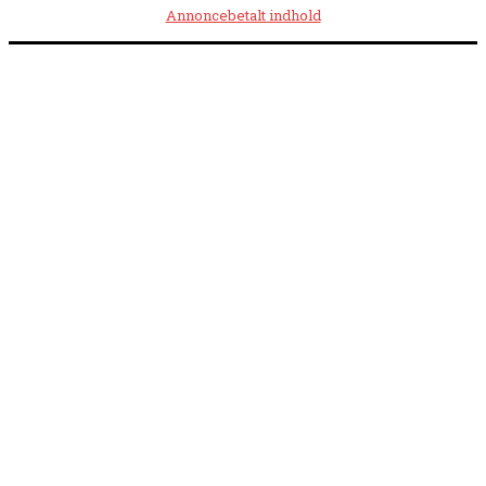
Annoncebetalt indhold
Åbningstider:
Mandag kl. 8.00-14.00
|
Tirsdag kl. 8.00-15.30
|
Onsdag kl. 8.00-12.00
|
Torsdag kl. 8.00-15.30
|
Fredag kl. 8.00-14.00