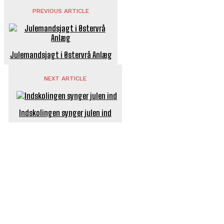
PREVIOUS ARTICLE
Julemandsjagt i Østervrå Anlæg
NEXT ARTICLE
Indskolingen synger julen ind
POPULÆRE ARTIKLER
Længe ventet nyhed: De Glemte Broer – nu med guide