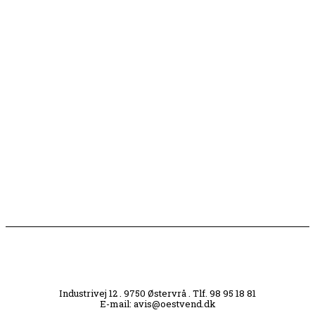
Børn er vilde med genbrugslegeplads på Sæby Havn
Flaget spilles stadig ned på Sæby Havn hver aften
Engang tiltrak Jernkilden i Sæby sig stor
opmærksomhed
Slagterigrund omdannes til bankende musikhjerte
midt i byen
Industrivej 12 . 9750 Østervrå . Tlf. 98 95 18 81
E-mail: avis@oestvend.dk