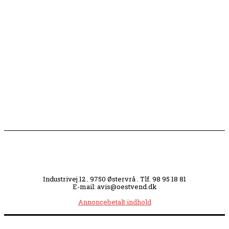
Engang tiltrak Jernkilden i Sæby sig stor
opmærksomhed
Slagterigrund omdannes til bankende musikhjerte
midt i byen
Industrivej 12 . 9750 Østervrå . Tlf. 98 95 18 81
E-mail: avis@oestvend.dk
Annoncebetalt indhold