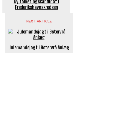
Ny folketingskandidat i
Frederikshavns­kredsen
NEXT ARTICLE
Julemandsjagt i Østervrå Anlæg
POPULÆRE ARTIKLER
Længe ventet nyhed: De Glemte Broer – nu med guide
Børn er vilde med genbrugslegeplads på Sæby Havn
Flaget spilles stadig ned på Sæby Havn hver aften