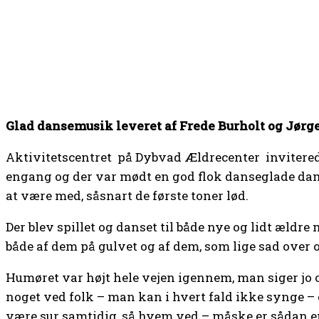
Glad dansemusik leveret af Frede Burholt og Jørg
Aktivitetscentret
på Dybvad Ældrecenter
invitere
engang og der var mødt en god flok danseglade damer
at være med, såsnart de første toner lød.
Der blev spillet og danset til både nye og lidt ældr
både af dem på gulvet og af dem, som lige sad over o
Humøret var højt hele vejen igennem, man siger jo 
noget ved folk – man kan i hvert fald ikke synge – 
være sur samtidig, så hvem ved – måske er sådan 