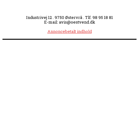
Industrivej 12 . 9750 Østervrå . Tlf. 98 95 18 81
E-mail: avis@oestvend.dk
Annoncebetalt indhold
Åbningstider:
Mandag kl. 8.00-14.00
|
Tirsdag kl. 8.00-15.30
|
Onsdag kl. 8.00-12.00
|
Torsdag kl. 8.00-15.30
|
Fredag kl. 8.00-14.00