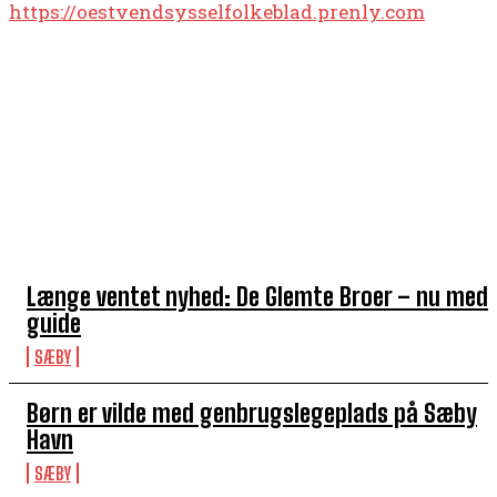
https://oestvendsysselfolkeblad.prenly.com
TOP 5 I DENNE UGE
Længe ventet nyhed: De Glemte Broer – nu med
guide
SÆBY
Børn er vilde med genbrugslegeplads på Sæby
Havn
SÆBY