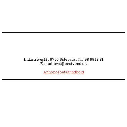
Industrivej 12 . 9750 Østervrå . Tlf. 98 95 18 81
E-mail: avis@oestvend.dk
Annoncebetalt indhold
Åbningstider:
Mandag kl. 8.00-14.00
|
Tirsdag kl. 8.00-15.30
|
Onsdag kl. 8.00-12.00
|
Torsdag kl. 8.00-15.30
|
Fredag kl. 8.00-14.00