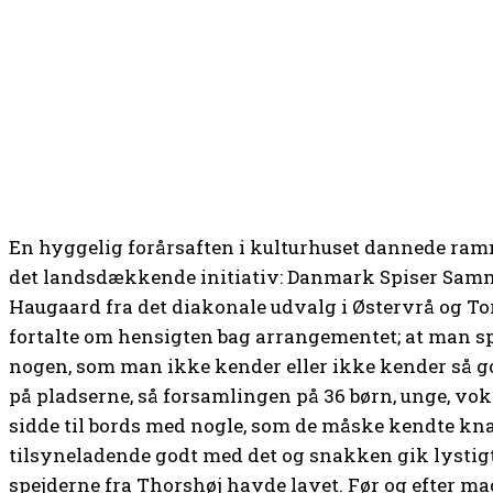
En hyggelig forårsaften i kulturhuset dannede ram
det landsdækkende initiativ: Danmark Spiser Samm
Haugaard fra det diakonale udvalg i Østervrå og 
fortalte om hensigten bag arrangementet; at man 
nogen, som man ikke kender eller ikke kender så god
på pladserne, så forsamlingen på 36 børn, unge, vok
sidde til bords med nogle, som de måske kendte knap
tilsyneladende godt med det og snakken gik lystig
spejderne fra Thorshøj havde lavet. Før og efter ma