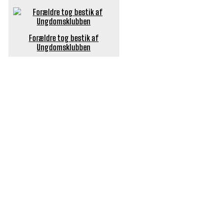
Forældre tog bestik af
Ungdomsklubben
POPULÆRE ARTIKLER
Længe ventet nyhed: De Glemte Broer – nu med guide
Børn er vilde med genbrugslegeplads på Sæby Havn
Flaget spilles stadig ned på Sæby Havn hver aften
Engang tiltrak Jernkilden i Sæby sig stor
opmærksomhed