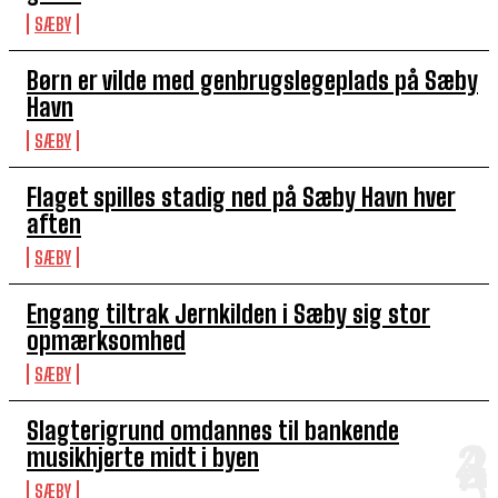
SÆBY
Børn er vilde med genbrugslegeplads på Sæby
Havn
SÆBY
Flaget spilles stadig ned på Sæby Havn hver
aften
SÆBY
Engang tiltrak Jernkilden i Sæby sig stor
opmærksomhed
SÆBY
Slagterigrund omdannes til bankende
musikhjerte midt i byen
SÆBY