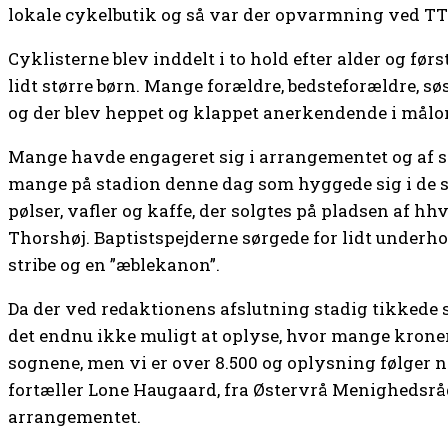
lokale cykelbutik og så var der opvarmning ved TTB.
Cyklisterne blev inddelt i to hold efter alder og før
lidt større børn. Mange forældre, bedsteforældre, s
og der blev heppet og klappet anerkendende i målo
Mange havde engageret sig i arrangementet og af s
mange på stadion denne dag som hyggede sig i de si
pølser, vafler og kaffe, der solgtes på pladsen af h
Thorshøj. Baptistspejderne sørgede for lidt underhol
stribe og en ”æblekanon”.
Da der ved redaktionens afslutning stadig tikkede 
det endnu ikke muligt at oplyse, hvor mange kroner,
sognene, men vi er over 8.500 og oplysning følger n
fortæller Lone Haugaard, fra Østervrå Menighedsrå
arrangementet.