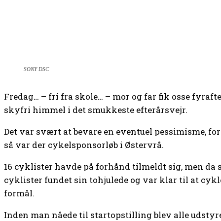
SONY DSC
Fredag… – fri fra skole… – mor og far fik osse fyraf
skyfri himmel i det smukkeste efterårsvejr.
Det var svært at bevare en eventuel pessimisme, for 
så var der cykelsponsorløb i Østervrå.
16 cyklister havde på forhånd tilmeldt sig, men da s
cyklister fundet sin tohjulede og var klar til at cyk
formål.
Inden man nåede til startopstilling blev alle udsty