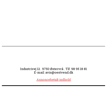
Slagterigrund omdannes til bankende musikhjerte
midt i byen
Industrivej 12 . 9750 Østervrå . Tlf. 98 95 18 81
E-mail: avis@oestvend.dk
Annoncebetalt indhold
Åbningstider:
Mandag kl. 8.00-14.00
|
Tirsdag kl. 8.00-15.30
|